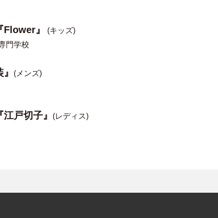
lower』
(キッズ)
専門学校
装』
(メンズ)
『江戸切子』
(レディス)