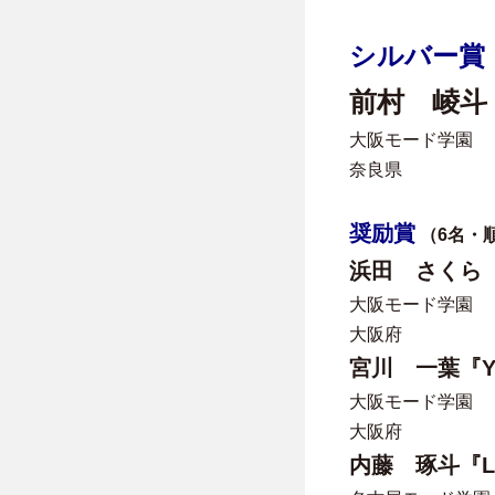
シルバー賞
前村 崚斗『
大阪モード学園
奈良県
奨励賞
（6名・
浜田 さくら『G
大阪モード学園
大阪府
宮川 一葉『Y
大阪モード学園
大阪府
内藤 琢斗『Let 