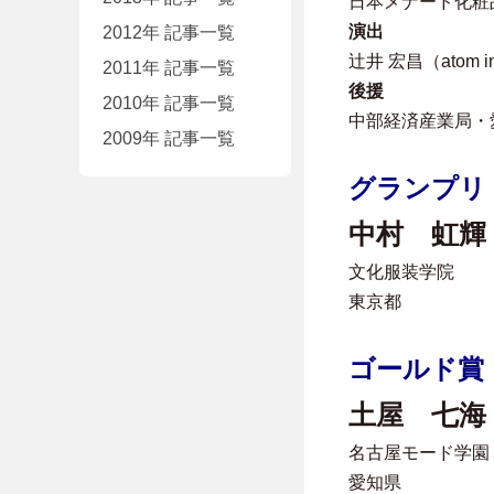
日本メナード化粧
演出
2012年 記事一覧
辻井 宏昌（atom in
2011年 記事一覧
後援
2010年 記事一覧
中部経済産業局・
2009年 記事一覧
グランプリ
中村 虹輝『L’a
文化服装学院
東京都
ゴールド賞
土屋 七海
名古屋モード学園
愛知県