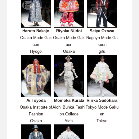
Haruto Nakajo
Riyoka Niidoi
Seiya Ozawa
Osaka Mode Gak
Osaka Mode Gak
Nagoya Mode Ga
uen
uen
kuen
Hyogo
Osaka
gifu
Ai Toyoda
Momoka Kurata
Ririka Sadohara
Osaka Institute of
Aichi Bunka Fashi
Tokyo Mode Gaku
Fashion
on College
en
Osaka
Aichi
Tokyo