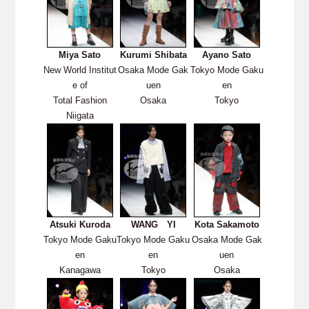
Miya Sato
Kurumi Shibata
Ayano Sato
New World Institut
Osaka Mode Gak
Tokyo Mode Gaku
e of
uen
en
Total Fashion
Osaka
Tokyo
Niigata
Atsuki Kuroda
WANG YI
Kota Sakamoto
Tokyo Mode Gaku
Tokyo Mode Gaku
Osaka Mode Gak
en
en
uen
Kanagawa
Tokyo
Osaka