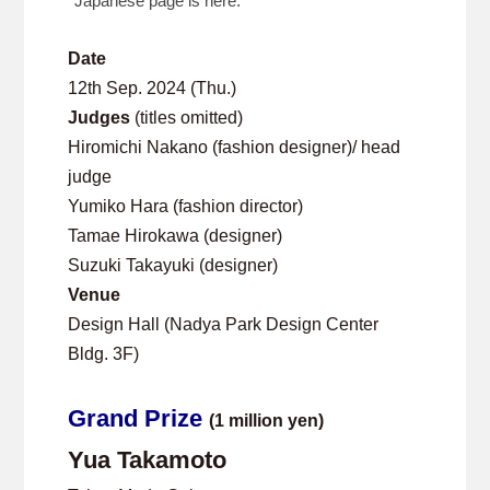
*Japanese page is here.
Date
12th Sep. 2024 (Thu.)
Judges
(titles omitted)
Hiromichi Nakano (fashion designer)/ head
judge
Yumiko Hara (fashion director)
Tamae Hirokawa (designer)
Suzuki Takayuki (designer)
Venue
Design Hall (Nadya Park Design Center
Bldg. 3F)
Grand Prize
(1 million yen)
Yua Takamoto