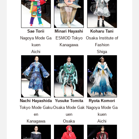
Sae Torii
Minari Hayashi
Koharu Tani
Nagoya Mode Ga
ESMOD Tokyo
Osaka Institute of
kuen
Kanagawa
Fashion
Aichi
Shiga
Nachi Hayashida
Yusuke Tomita
Ryota Komori
Tokyo Mode Gaku
Osaka Mode Gak
Nagoya Mode Ga
en
uen
kuen
Kanagawa
Osaka
Aichi