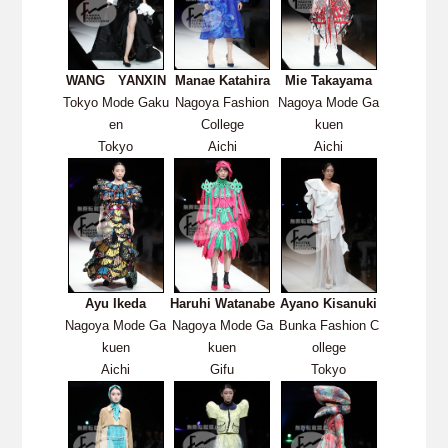
WANG YANXIN
Manae Katahira
Mie Takayama
Tokyo Mode Gaku
Nagoya Fashion
Nagoya Mode Ga
en
College
kuen
Tokyo
Aichi
Aichi
Ayu Ikeda
Haruhi Watanabe
Ayano Kisanuki
Nagoya Mode Ga
Nagoya Mode Ga
Bunka Fashion C
kuen
kuen
ollege
Aichi
Gifu
Tokyo