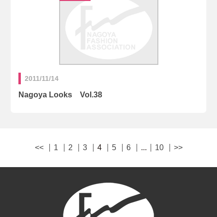
2011/11/14
Nagoya Looks Vol.38
<<
1
2
3
4
5
6
...
10
>>